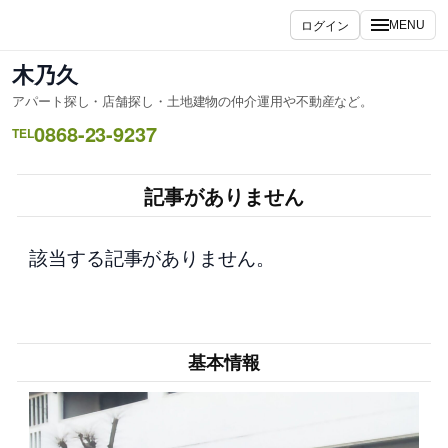
内
ログイン
MENU
容
を
木乃久
ス
アパート探し・店舗探し・土地建物の仲介運用や不動産など。
キ
0868-23-9237
ッ
TEL
プ
記事がありません
該当する記事がありません。
基本情報