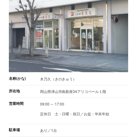
名称(かな)
木乃久（きのきゅう）
所在地
岡山県津山市南新座34アリコベール１階
営業時間
09:00 ～ 17:00
定休日
土・日曜・祝日／お盆・年末年始
駐車場
あり／1台