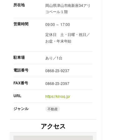
所在地
岡山県津山市南新座34アリ
コベール１階
営業時間
09:00 ～ 17:00
定休日
土・日曜・祝日／
お盆・年末年始
駐車場
あり／1台
電話番号
0868-23-9237
FAX番号
0868-23-2397
URL
https://kinoq.jp/
ジャンル
不動産
アクセス