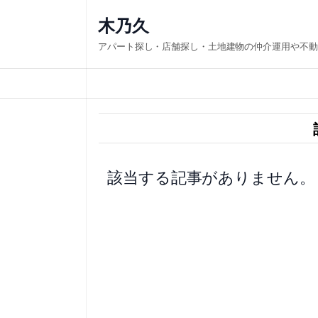
内
木乃久
容
アパート探し・店舗探し・土地建物の仲介運用や不動
を
ス
キ
ッ
プ
該当する記事がありません。