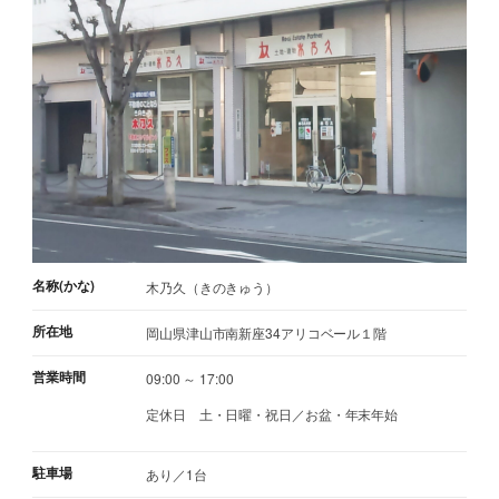
名称(かな)
木乃久（きのきゅう）
所在地
岡山県津山市南新座34アリコベール１階
営業時間
09:00 ～ 17:00
定休日
土・日曜・祝日／お盆・年末年始
駐車場
あり／1台