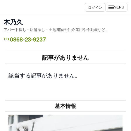
内
ログイン
MENU
容
を
木乃久
ス
アパート探し・店舗探し・土地建物の仲介運用や不動産など。
キ
0868-23-9237
ッ
TEL
プ
記事がありません
該当する記事がありません。
基本情報