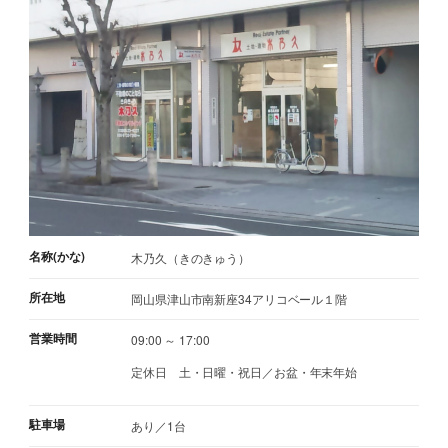
名称(かな)
木乃久（きのきゅう）
所在地
岡山県津山市南新座34アリコベール１階
営業時間
09:00 ～ 17:00
定休日
土・日曜・祝日／お盆・年末年始
駐車場
あり／1台