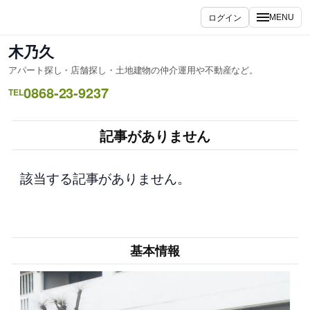
内
ログイン
MENU
容
を
木乃久
ス
アパート探し・店舗探し・土地建物の仲介運用や不動産など。
キ
0868-23-9237
ッ
TEL
プ
記事がありません
該当する記事がありません。
基本情報