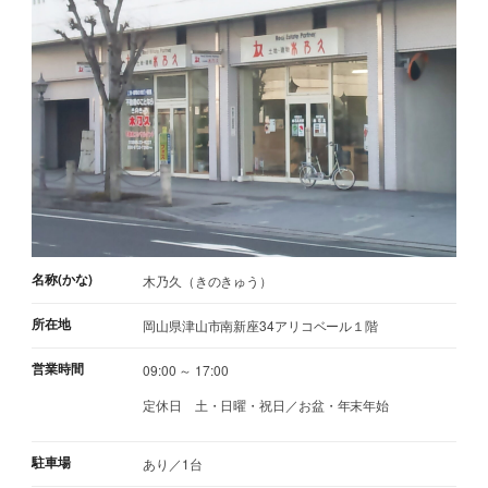
名称(かな)
木乃久（きのきゅう）
所在地
岡山県津山市南新座34アリコベール１階
営業時間
09:00 ～ 17:00
定休日
土・日曜・祝日／お盆・年末年始
駐車場
あり／1台