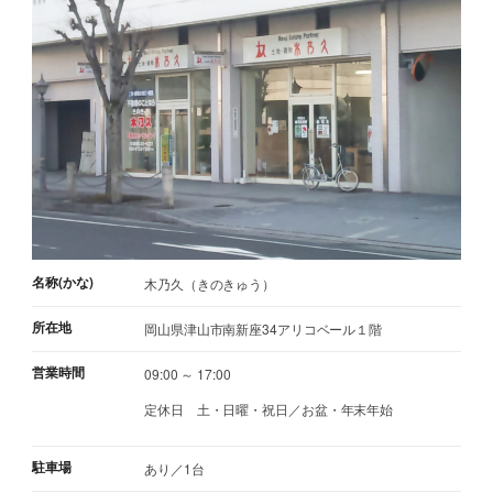
名称(かな)
木乃久（きのきゅう）
所在地
岡山県津山市南新座34アリコベール１階
営業時間
09:00 ～ 17:00
定休日
土・日曜・祝日／お盆・年末年始
駐車場
あり／1台