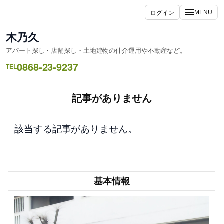
内
ログイン
MENU
容
を
木乃久
ス
アパート探し・店舗探し・土地建物の仲介運用や不動産など。
キ
0868-23-9237
ッ
TEL
プ
記事がありません
該当する記事がありません。
基本情報