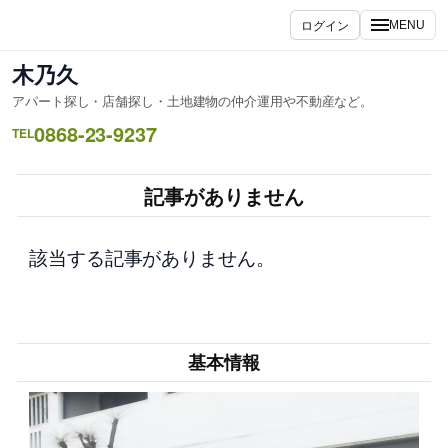
内
ログイン
MENU
容
を
木乃久
ス
アパート探し・店舗探し・土地建物の仲介運用や不動産など。
キ
0868-23-9237
ッ
TEL
プ
記事がありません
該当する記事がありません。
基本情報