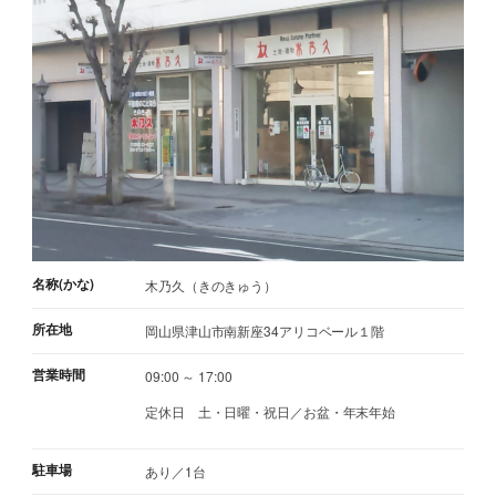
名称(かな)
木乃久（きのきゅう）
所在地
岡山県津山市南新座34アリコベール１階
営業時間
09:00 ～ 17:00
定休日
土・日曜・祝日／お盆・年末年始
駐車場
あり／1台