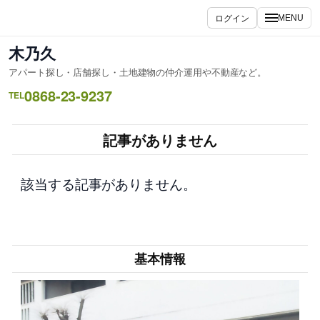
内
ログイン
MENU
容
を
木乃久
ス
アパート探し・店舗探し・土地建物の仲介運用や不動産など。
キ
0868-23-9237
ッ
TEL
プ
記事がありません
該当する記事がありません。
基本情報