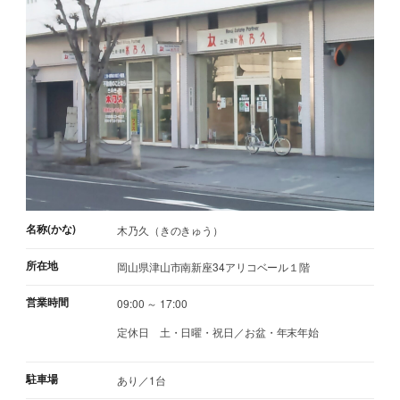
名称(かな)
木乃久（きのきゅう）
所在地
岡山県津山市南新座34アリコベール１階
営業時間
09:00 ～ 17:00
定休日
土・日曜・祝日／お盆・年末年始
駐車場
あり／1台