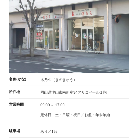
名称(かな)
木乃久（きのきゅう）
所在地
岡山県津山市南新座34アリコベール１階
営業時間
09:00 ～ 17:00
定休日
土・日曜・祝日／お盆・年末年始
駐車場
あり／1台