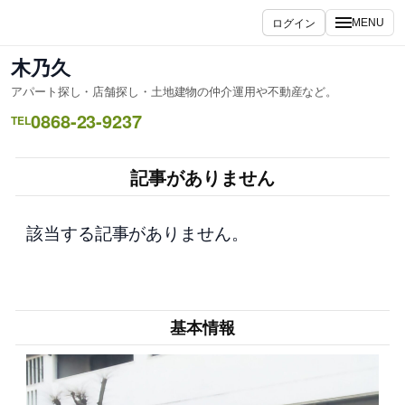
内
ログイン
MENU
容
を
木乃久
ス
アパート探し・店舗探し・土地建物の仲介運用や不動産など。
キ
0868-23-9237
ッ
TEL
プ
記事がありません
該当する記事がありません。
基本情報