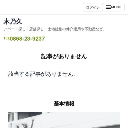
内
ログイン
MENU
容
を
木乃久
ス
アパート探し・店舗探し・土地建物の仲介運用や不動産など。
キ
0868-23-9237
ッ
TEL
プ
記事がありません
該当する記事がありません。
基本情報