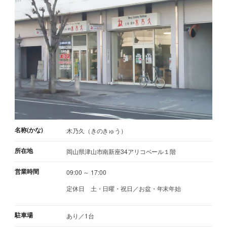
名称(かな)
木乃久（きのきゅう）
所在地
岡山県津山市南新座34アリコベール１階
営業時間
09:00 ～ 17:00
定休日
土・日曜・祝日／お盆・年末年始
駐車場
あり／1台